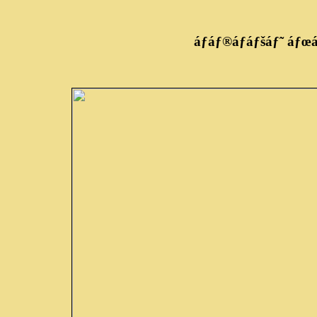
áƒáƒ®áƒáƒšáƒ˜ áƒœ