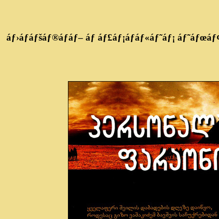
áƒ›áƒáƒšáƒ®áƒáƒ– áƒ áƒ£áƒ¡áƒáƒ«áƒ˜áƒ¡ áƒ˜áƒœáƒ