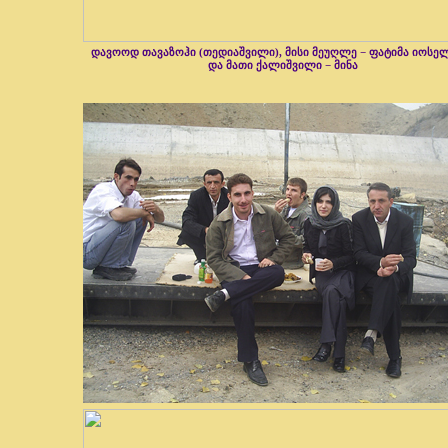
დავოოდ თავაზოჰი (თედიაშვილი), მისი მეუღლე − ფატიმა იოსე
და მათი ქალიშვილი − მინა