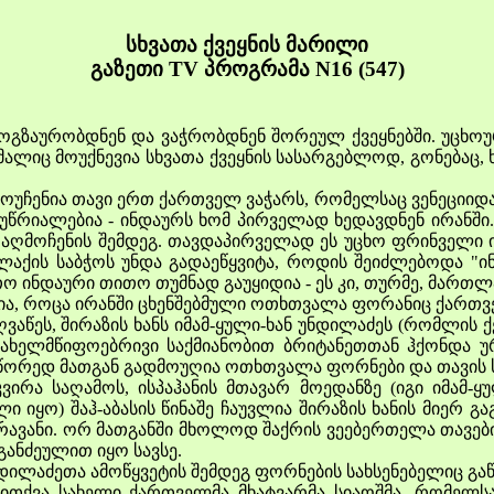
სხვათა ქვეყნის მარილი
გაზეთი TV პროგრამა N16 (547)
ურობდნენ და ვაჭრობდნენ შორეულ ქვეყნებში. უცხოურ
მალიც მოუქნევია სხვათა ქვეყნის სასარგებლოდ, გონებაც, 
უჩენია თავი ერთ ქართველ ვაჭარს, რომელსაც ვენეციიდან
ეუწრიალებია - ინდაურს ხომ პირველად ხედავდნენ ირანშ
აღმოჩენის შემდეგ. თავდაპირველად ეს უცხო ფრინველი ი
ლაქის საბჭოს უნდა გადაეწყვიტა, როდის შეიძლებოდა "ინ
თო ინდაური თითო თუმნად გაუყიდია - ეს კი, თურმე, მართ
ა, როცა ირანში ცხენშებმული ოთხთვალა ფორანიც ქართვე
წეს, შირაზის ხანს იმამ-ყული-ხან უნდილაძეს (რომლის ქებ
ი სახელმწიფოებრივი საქმიანობით ბრიტანეთთან ჰქონდა 
წორედ მათგან გადმოუღია ოთხთვალა ფორნები და თავის სახ
ა საღამოს, ისპაჰანის მთავარ მოედანზე (იგი იმამ-ყუ
 იყო) შაჰ-აბასის წინაშე ჩაუვლია შირაზის ხანის მიერ გა
ავანი. ორ მათგანში მხოლოდ შაქრის ვეებერთელა თავებ
განძეულით იყო სავსე.
ლაძეთა ამოწყვეტის შემდეგ ფორნების სახსენებელიც გაწ
ვა სახელი ქართველმა მხატვარმა სიაოშმა, რომელსაც