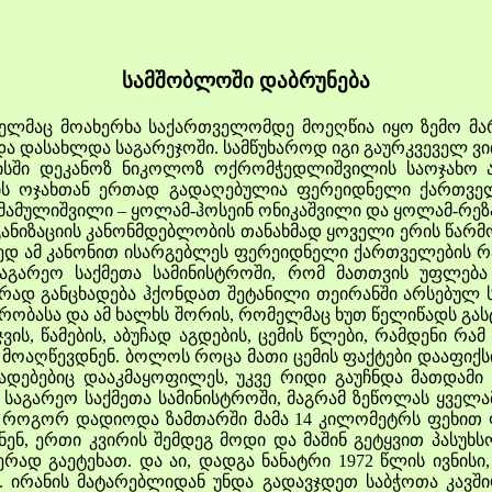
სამშობლოში დაბრუნება
აც მოახერხა საქართველომდე მოეღწია იყო ზემო მარ
და დასახლდა საგარეჯოში. სამწუხაროდ იგი გაურკვეველ ვ
 დეკანოზ ნიკოლოზ ოქრომჭედლიშვილის საოჯახო არ
ის ოჯახთან ერთად გადაღებულია ფერეიდნელი ქართველ
მამულიშვილი – ყოლამ-ჰოსეინ ონიკაშვილი და ყოლამ-რეზა
იზაციის კანონმდებლობის თანახმად ყოველი ერის წარმო
დ ამ კანონით ისარგებლეს ფერეიდნელი ქართველების რა
 საგარეო საქმეთა სამინისტროში, რომ მათთვის უფლებ
რად განცხადება ჰქონდათ შეტანილი თეირანში არსებულ ს
ობასა და ამ ხალხს შორის, რომელმაც ხუთ წელიწადს გას
ჯვის, წამების, აბუჩად აგდების, ცემის წლები, რამდენი რ
 მოაღწევდნენ. ბოლოს როცა მათი ცემის ფაქტები დააფიქს
ებებიც დააკმაყოფილეს, უკვე რიდი გაუჩნდა მათდამი ი
 საგარეო საქმეთა სამინისტროში, მაგრამ ზეწოლას ყველ
ბა როგორ დადიოდა ზამთარში მამა 14 კილომეტრს ფეხით ფ
ნენ, ერთი კვირის შემდეგ მოდი და მაშინ გეტყვით პასუხს
ად გაეტეხათ. და აი, დადგა ნანატრი 1972 წლის ივნისი
. ირანის მატარებლიდან უნდა გადავჯდეთ საბჭოთა კავში