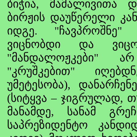
ბიჭია, მამალივითა დ
ბირჟის დაუწერელი კან
იდგე. "ჩავპროშნე"
ვიცნობდი და ვიც
"მანდალოჟკები" ა
"კრუშკებით" იღებდ
უმეტესობა), დანარჩენ
(სიტყვა – ჯიგრულად, 
მანამდე, სანამ გრ
საპრეზიდენტო კანდი