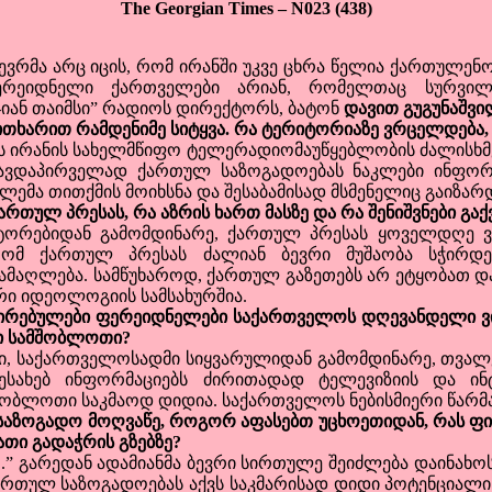
The Georgian Times – N023 (438)
მა არც იცის, რომ ირანში უკვე ცხრა წელია ქართულენოვ
ფერეიდნელი ქართველები არიან, რომელთაც სურვილი
იან თაიმსი” რადიოს დირექტორს, ბატონ
დავით გუგუნაშვი
ვითხარით რამდენიმე სიტყვა. რა ტერიტორიაზე ვრცელდება
ირანის სახელმწიფო ტელერადიომაუწყებლობის ძალისხმე
ვდაპირველად ქართულ საზოგადოებას ნაკლები ინფორმ
ემა თითქმის მოიხსნა და შესაბამისად მსმენელიც გაიზარ
თულ პრესას, რა აზრის ხართ მასზე და რა შენიშვნები გაქ
ებიდან გამომდინარე, ქართულ პრესას ყოველდღე ვეც
ომ ქართულ პრესას ძალიან ბევრი მუშაობა სჭირდე
 ამაღლება. სამწუხაროდ, ქართულ გაზეთებს არ ეტყობათ
ი იდეოლოგიის სამსახურშია.
ირებულები ფერეიდნელები საქართველოს დღევანდელი ვი
ი სამშობლოთი?
საქართველოსადმი სიყვარულიდან გამომდინარე, თვალყ
შესახებ ინფორმაციებს ძირითადად ტელევიზიის და ინტ
ობლოთი საკმაოდ დიდია. საქართველოს ნებისმიერი წარმა
საზოგადო მოღვაწე, როგორ აფასებთ უცხოეთიდან, რას 
ათი გადაჭრის გზებზე?
” გარედან ადამიანმა ბევრი სირთულე შეიძლება დაინახოს,
ართულ საზოგადოებას აქვს საკმარისად დიდი პოტენციალი 