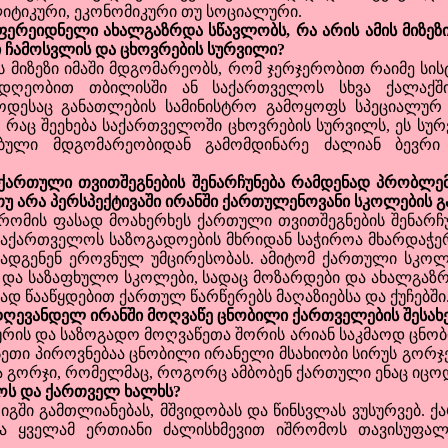
ლიტიკური, ეკონომიკური თუ სოციალური.
ფერეიდნელი ახალგაზრდა სწავლობს, რა არის ამის მიზეზ
 ჩამოსვლის და ცხოვრების სურვილი?
იზეზი იმაში მდგომარეობს, რომ ჯერჯერობით რაიმე სის
ესდღეობით თბილისში ან საქართველოს სხვა ქალაქშ
ოდესაც განათლების სამინისტრო გამოყოფს სპეციალურ 
. რაც შეეხება საქართველოში ცხოვრების სურვილს, ეს სუ
ბული მდგომარეობიდან გამომდინარე ძალიან ბევრი თ
 ქართული თვითშეგნების შენარჩუნება რამდენად პრობლემ
თუ არა პერსპექტივაში ირანში ქართულენოვანი სკოლების გ
ს ფასად მოახერხეს ქართული თვითშეგნების შენარჩუნე
საქართველოს საზოგადოების მხრიდან საჭიროა მხარდაჭე
ადგენენ ეროვნულ უმცირესობას. ამიტომ ქართული სკოლი
 და საზაფხულო სკოლები, სადაც მოზარდები და ახალგაზ
ად წააწყდებით ქართულ წარწერებს მაღაზიებსა და ქუჩებში
დღევანდელ ირანში მოღვაწე ცნობილი ქართველების შესახებ
ის და საზოგადო მოღვაწეთა შორის არიან საკმაოდ ცნო
სეთი პიროვნებაა ცნობილი ირანელი მსახიობი სირუს გორჯე
ა გორჯი, რომელმაც, როგორც ამბობენ ქართული ენაც იცო
ოს და ქართველ ხალხს?
ი გამთლიანებას, მშვიდობას და წინსვლას ვუსურვებ. 
და ყველამ ერთიანი ძალისხმევით იშრომოს თავისუფალ