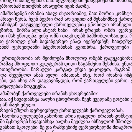
ობილ სასახლეებში. მათ ხელოვნებას ეთაყვანებიან ირანში
რიობამ თითქმის არაფერი იცის მათზე.
ბდნენ ირანის ახალ ისტორიაშიც, მათ შორის კონსტიტუ
რავი წერს, ჩვენ ბევრი რამ არ ვიცით ამ შესანიშნავ ქართ
ხანისგან დატყვევებული ქართველებიც ცნობილი ირანელი 
ზირი, მირზა-ალი-ასტარ-ხანი. ირან-ერაყის ომში ფერ
აჰიდი მას ეწოდება, ვინც ომში თავს დებს სამშობლოსათვის.
ბი ქართულ ენას სადაზვერვო ენად იყენებდნენ, საიდუმ
ანიმ ფერეიდანში სტუმრობისას გვითხრა, ქართველები
რთიერთობა არ შეიძლება მხოლოდ ომებს დავუკავშირო
 რამაც მსოფლიო კულტურას დიდი საგანძური შესძინა. უნდ
რთიერთობა. წარსული კარგად უნდა ვიცოდეთ, მაგრამ
ა შევუწყოთ ამას ხელი. ამასთან, ისე, რომ ირანის ინ
ბი, და ისიც არ დაგვავიწყდეს, რომ ქართველები ვართ.
შუალებას მოგვცემს.
ამაშობენ ქართველები ირანის ცხოვრებაში?
ნაა, აქ სხვადასხვა ხალხი ცხოვრობს. ჩვენ ყველაზე ცოტანი 
დაწინაურებული.
ღარავინ უშლის ფერეიდნელ ქართველებს ქართველობას.
ვა ხალხის უფლებები კანონით არის დაცული. ირანის კონსტი
ში მცხოვრებ სხვადასხვა ხალხს შეუძლია ისწავლოს მშობლი
გავხსნათ სკოლები. მე და რამდენიმე ფერეიდნელმა მთავრო