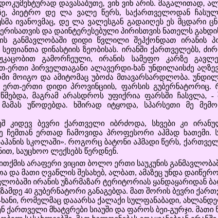
 დოკუმენტურად დავასაბუთე, ვინ ვინ არის. მაგალითად, ალ
ლზე, პიეტრო დე ლა ვალე წერს, საქართველოდან ჩასულ
სმა ივანოვმაც, დე ლა ვალესგან გადაიღეს ეს მცდარი ცნო
იერისათვის და დაინტერესებული პირისთვის ნათელს გახდის,
განმავლობაში დიდი წვლილი შეჰქონდათ ირანის პოლ
ო სეფიანთა დინასტიის ზეობისას. ირანში ქართველებს, ძი
აჟკაცობით გამორჩეული, ირანის სამეფო კარზე გავლ
რთ-ერთი პირველთაგანი ალავერდი-ხან უნდილაისძე აღზევდ
ომი მოიგო და ამიტომაც უბოძა მთავარსარდლობა. უნდილ
რთ-ერთი დიდი პროვინციის, ფარსის გუბერნატორიც. რ
წმებდა, მაგრამ არასდროს უფიქრია ფარსში ჩასვლა, -
მამას უწოდებდა. ხშირად იტყოდა, სპარსეთი მე მემო
დევ ბევრი ქართველი იბრძოდა, სხვები კი ირანულ 
 ჩემთან ერთად ჩამოვიდა პროფესორი აჰმად ხათემი. ს
პაჰანის სკოლაში». როგორც ბატონი აჰმადი წერს, ქართველ
ით, საუცხოო ლექსებს წერდნენ.
ითქმის არაფერი ვიცით ბოლო ერთი საუკუნის განმავლობაშ
 და მათი ღვაწლის შესახებ, ალბათ, ამაზეც უნდა დაიწერო
მავლობაში ირანის უზარმაზარ ტერიტორიას ყანდაყარიდან 
ზამდე 40 გუბერნატორი განაგებდა. მათ შორის ბევრი ქართ
-ხანი, რომელმაც დააარსა ქალაქი სულფანაბადი, ახლანდელ
 ქართველი მხატვრები სიაუში და ფაროს ბეი-გურჯი. მათი 