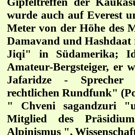
Gipfeltreffen der Kauka
wurde auch auf Everest un
Meter von der Höhe des M
Damavand und Hashdaat in
Jiqi" in Südamerika; Id
Amateur-Bergsteiger, er 
Jafaridze - Sprecher d
rechtlichen Rundfunk" (Po
" Chveni sagandzuri "u
Mitglied des Präsidiu
Alpinismus ", Wissenschaft