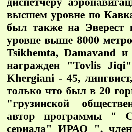
диспетчеру аэронавига
высшем уровне по Кавк
был также на Эверест 
уровне выше 8000 метро
Tsikhemta, Damavand и
награжден "Tovlis Ji
Khergiani - 45, лингвис
только что был в 20 гор
"грузинской обществе
автор программы " Ch
сериала" ИРАО ", чле