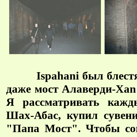
Ispahani был блес
даже мост Алаверди-Xan 
Я рассматривать кажд
Шах-Абас, купил сувен
"Папа Мост". Чтобы со