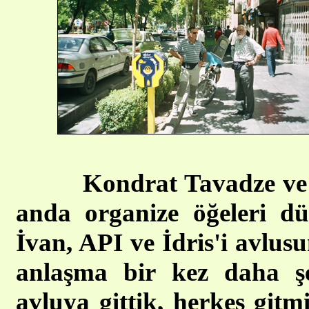
Kondrat Tavadze ve
anda organize öğeleri dü
İvan, API ve İdris'i avlus
anlaşma bir kez daha şe
avluya gittik, herkes gitm