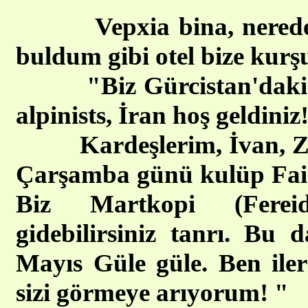
Vepxia bina, nered
buldum gibi otel bize kurş
"Biz Gürcistan'daki ka
alpinists, İran hoş geldiniz
Kardeşlerim, İvan, Zura,
Çarşamba günü kulüp Faiab,
Biz Martkopi (Ferei
gidebilirsiniz tanrı. Bu
Mayıs Güle güle. Ben iler
sizi görmeye arıyorum! "