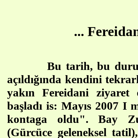
... Fereida
Bu tarih, bu dur
açıldığında kendini tekra
yakın Fereidani ziyaret
başladı is: Mayıs 2007 I 
kontaga oldu". Bay Z
(Gürcüce geleneksel tatil)