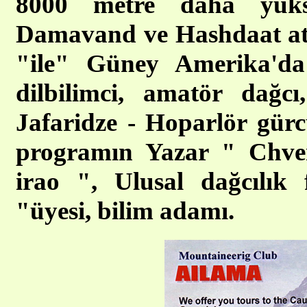
8000 metre daha yüks
Damavand ve Hashdaat at İ
"ile" Güney Amerika'da 
dilbilimci, amatör dağc
Jafaridze - Hoparlör gürc
programın Yazar " Chven
irao ", Ulusal dağcılık
"üyesi, bilim adamı.