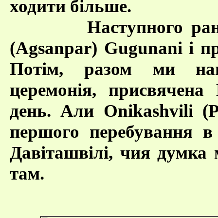
ходити більше.
Наступного ранку К
(Agsanpar) Gugunani і пр
Потім, разом ми нап
церемонія, присвячена
день. Али Onikashvili (
першого перебування в 
Давіташвілі, чия думка м
там.