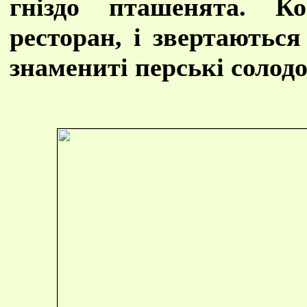
гніздо пташенята. К
ресторан, і звертаються
знамениті перські солодо