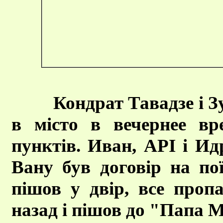
Кондрат Тавадзе і 
в місто в вечернее вр
пунктів. Иван, API і Идр
Вану був договір на по
пішов у двір, все проп
назад і пішов до "Папа М