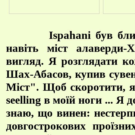
Ispahani був бл
навіть міст алаверди-
вигляд. Я розглядати ко
Шах-Абасов, купив сувен
Міст". Щоб скоротити, 
seelling в моїй ноги ... Я
знаю, що винен: нестерп
довгострокових проїзни