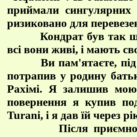
приймали сингулярних 
ризиковано для перевезе
Кондрат був так щасл
всі вони живі, і мають св
Ви пам'ятаєте, під ча
потрапив у родину батьк
Рахімі. Я залишив мою 
повернення я купив по
Turani, і я дав їй через рі
Після приємної бес