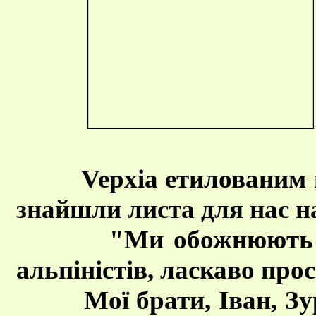
Vepxia етилованим н
знайшли листа для нас на
"Ми обожнюють наші 
альпіністів, ласкаво про
Мої брати, Іван, Зура