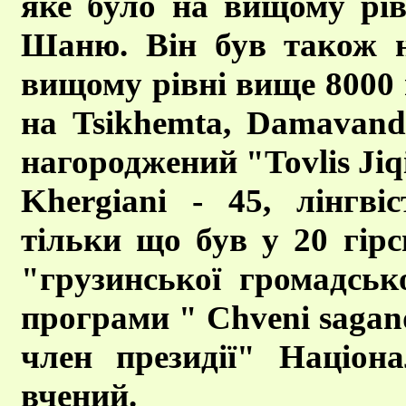
яке було на вищому рів
Шаню. Він був також на
вищому рівні вище 8000 м
на Tsikhemta, Damavand 
нагороджений "Tovlis Jiq
Khergiani - 45, лінгвіс
тільки що був у 20 гірсь
"грузинської громадсько
програми " Chveni sagand
член президії" Націона
вчений.