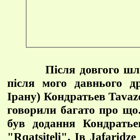
Після довгого шл
після мого давнього д
Ірану) Кондратьев Tavazo
говорили багато про щ
був додання Кондратье
"Rqatsiteli". Ів Jafarid