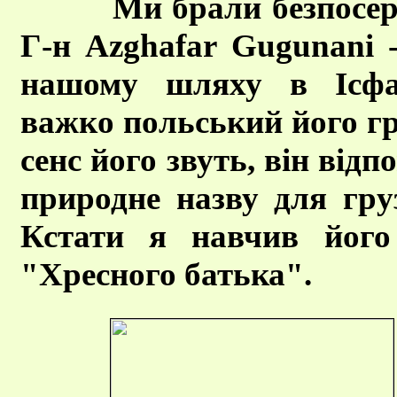
Ми брали безпосер
Г-н Azghafar Gugunani 
нашому шляху в Ісфах
важко польський його гр
сенс його звуть, він відп
природне назву для груз
Кстати я навчив його
"Хресного батька".