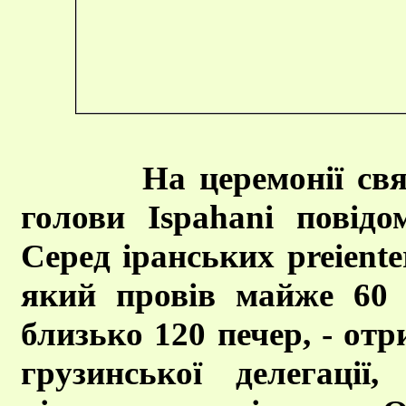
На церемонії св
голови Ispahani повід
Серед іранських preiente
який провів майже 60 
близько 120 печер, - отр
грузинської делегації