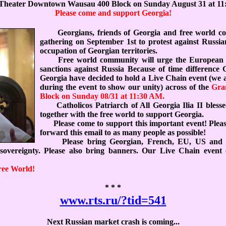
Theater Downtown Wausau 400 Block on Sunday August 31 at 11
Please come and support Georgia!
Georgians, friends of Georgia and free world c
gathering on September 1st to protest against Russi
occupation of Georgian territories.
Free world community will urge the European U
sanctions against Russia Because of time difference
Georgia have decided to hold a Live Chain event (we a
during the event to show our unity) across of the
Gra
Block on Sunday 08/31 at 11:30 AM.
Catholicos Patriarch of All Georgia Ilia II blessed 
together with the free world to support Georgia.
Please come to support this important event! Please 
forward this email to as many people as possible!
Please bring Georgian, French, EU, US and othe
nd sovereignty. Please also bring banners. Our Live Chain event
ree World!
* * *
www.rts.ru/?tid=541
Next Russian market crash is coming...