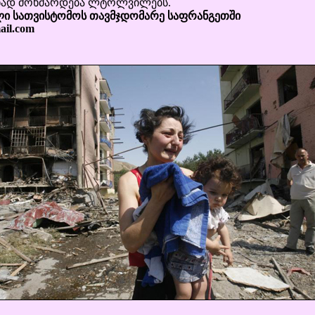
ად მოხმარდება ლტოლვილებს.
ი სათვისტომოს თავმჯდომარე საფრანგეთში
ail.com