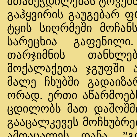
შთაბეჭდილებას ტოვებს
გაჰყვირის გაუგებარ ფ
ტყის სიღრმეში მოჩანს
სარეცხია გაფენილი
თარჯიმნის თანხლ
მოქალაქეთა ჯგუფში 
მალე ჩხუბში გადაიზა
ორად. ერთი აწარმოებ
ცდილობს მათ დაშოშმინ
გააცალკევეს მოჩხუბრე
ამოაცალეს დანა, ”გ