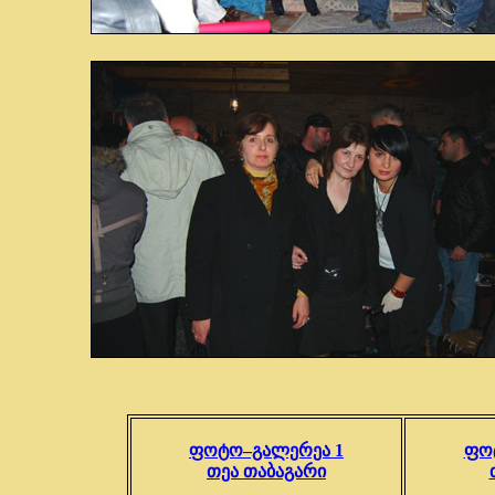
ფოტო–გალერეა 1
ფო
თეა თაბაგარი