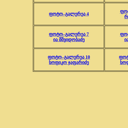
ფო
ფოტო–გალერეა 4
რ
ფოტო–გალერეა 7
ფო
ია მშვიდობაძე
ი
ფოტო–გალერეა 10
ფოტ
სოფიკო ჯაფარიძე
სოფ