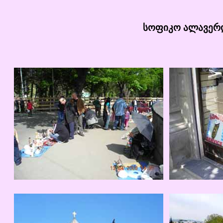
სოფიკო ალავერდ