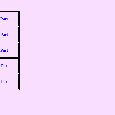
 Part
Part
Part
 Part
Part