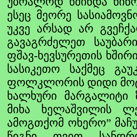
უბრალოდ წმინდა ნინოს
ესეც მეორე სასიამოვ
უკვე არსად არ გვეჩქა
გავაგრძელეთ საუბარ
ფშავ-ხევსურეთის ხშირ
სასიკეთო საქმეც გაუ
ფოლკლორის დიდი მოტ
ხალხური მარგალიტი ზ
მიხა ხელაშვილის ლე
ამოგთქომ ოხერო” მაჩუქ
წიგნი თვით სანდრ