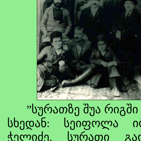
”სურათზე შუა რიგში მ
სხედან: სეიფოლა იო
ჭელიძე. სურათი გა