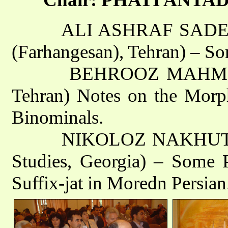
ALI ASHRAF SADEGHI (
(Farhangesan), Tehran) – Som
BEHROOZ MAHMUDI-BA
Tehran) Notes on the Morph
Binominals.
NIKOLOZ NAKHUTSRISHV
Studies, Georgia) – Some Pe
Suffix-jat in Moredn Persian