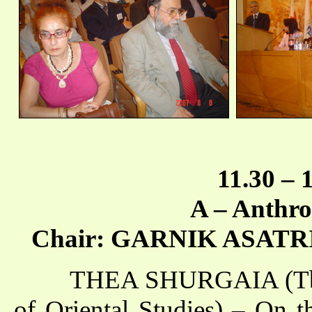
11.30 – 
A – Anthro
Chair: GARNIK ASATRIAN
THEA SHURGAIA (Tbilisi S
of Oriental Studies) – On t