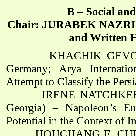
B – Social an
Chair: JURABEK NAZRIEV (
and Written H
KHACHIK GEVORGYAN 
Germany; Arya Internatio
Attempt to Classify the Per
IRENE NATCHKEBIA (Ins
Georgia) – Napoleon’s Env
Potential in the Context of 
HOUCHANG E. CHEHABI 