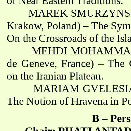
of Near Eastern Traditions.
MAREK SMURZYNSKI (The
Krakow, Poland) – The Symb
On the Crossroads of the Is
MEHDI MOHAMMAD ZAD
de Geneve, France) – The 
on the Iranian Plateau.
MARIAM GVELESIANI (G
The Notion of Hravena in P
B – Per
Chair: PHATI ANTADZE 