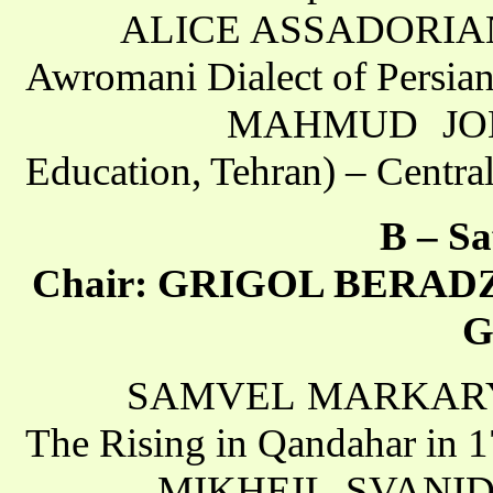
ALICE ASSADORIAN (Aza
Awromani Dialect of Persian
MAHMUD JONEYDI-J
Education, Tehran) – Central
B – Sa
Chair: GRIGOL BERADZE (I
G
SAMVEL MARKARYAN (Ye
The Rising in Qandahar in 
MIKHEIL SVANIDZE (Ins