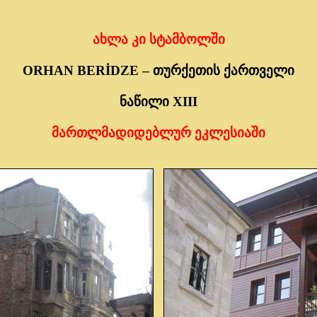
ახლა კი სტამბოლში
ORHAN BERİDZE – თურქეთის ქართველი
ნაწილი XIII
მართლმადიდებლურ ეკლესიაში